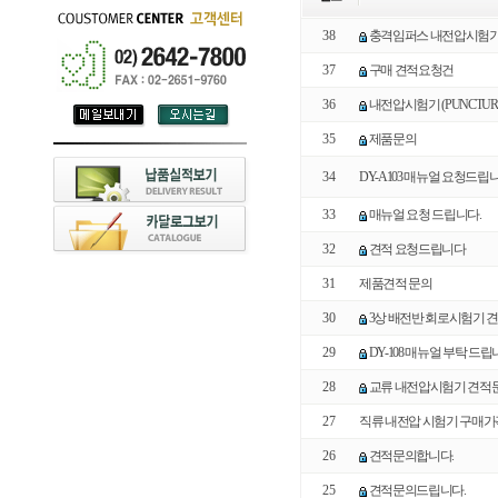
38
충격임퍼스 내전압시험기 A
37
구매 견적요청건
36
내전압시험기 (PUNCTURE
35
제품문의
34
DY-A103 매뉴얼 요청드립
33
매뉴얼 요청 드립니다.
32
견적 요청드립니다
31
제품견적 문의
30
3상 배전반 회로시험기 견
29
DY-108 매뉴얼 부탁 드립
28
교류 내전압시험기 견적
27
직류 내전압 시험기 구매가
26
견적문의합니다.
25
견적문의드립니다.